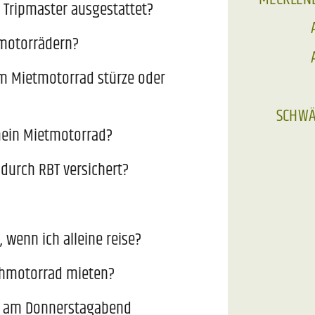
 Tripmaster ausgestattet?
tmotorrädern?
em Mietmotorrad stürze oder
SCHWÄB
ein Mietmotorrad?
durch RBT versichert?
 wenn ich alleine reise?
ihmotorrad mieten?
on am Donnerstagabend