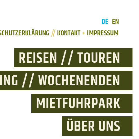
DE
EN
SCHUTZERKLÄRUNG
//
KONTAKT
+
IMPRESSUM
REISEN // TOUREN
NING // WOCHENENDEN
MIETFUHRPARK
ÜBER UNS