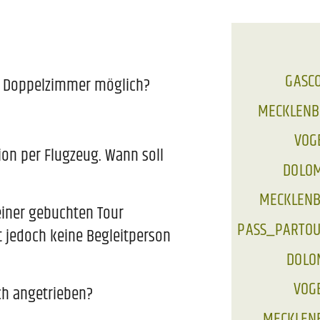
GASCO
n Doppelzimmer möglich?
MECKLENBU
VOGE
tion per Flugzeug. Wann soll
DOLOMI
MECKLENBU
einer gebuchten Tour
PASS_PARTOUT 
t jedoch keine Begleitperson
DOLOM
VOGE
ch angetrieben?
MECKLENBU