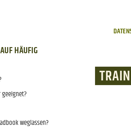
DATEN
 AUF HÄUFIG
TRAI
?
r geeignet?
oadbook weglassen?