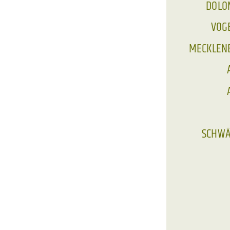
DOLOM
VOGE
MECKLENBU
SCHWÄB