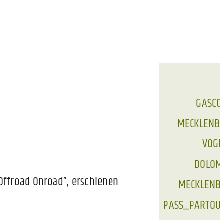
GASCO
MECKLENBU
VOGE
DOLOMI
Offroad Onroad”, erschienen
MECKLENBU
PASS_PARTOUT 